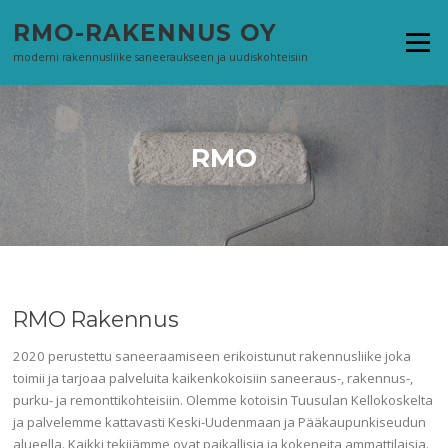
Siirry
RMO-RAKENNUS OY
suoraan
Valikko
sisältöön
moderni rakennusliike saneeraukseen ja uudiskohteisiin
RMO
RMO Rakennus
2020 perustettu saneeraamiseen erikoistunut rakennusliike joka
toimii ja tarjoaa palveluita kaikenkokoisiin saneeraus-, rakennus-,
purku- ja remonttikohteisiin. Olemme kotoisin Tuusulan Kellokoskelta
ja palvelemme kattavasti Keski-Uudenmaan ja Pääkaupunkiseudun
alueella. Kaikki tekijämme ovat paikallisia ja kokeneita ammattilaisia.