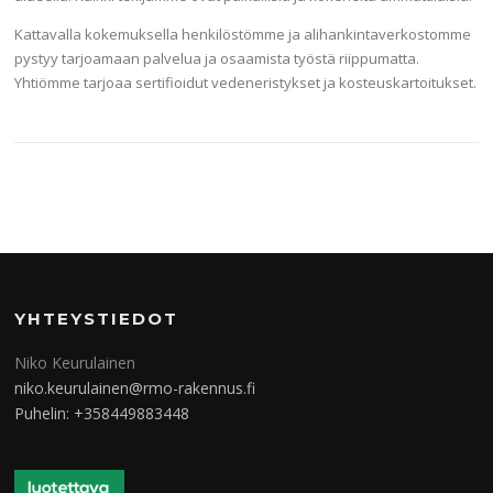
Kattavalla kokemuksella henkilöstömme ja alihankintaverkostomme
pystyy tarjoamaan palvelua ja osaamista työstä riippumatta.
Yhtiömme tarjoaa sertifioidut vedeneristykset ja kosteuskartoitukset.
YHTEYSTIEDOT
Niko Keurulainen
niko.keurulainen@rmo-rakennus.fi
Puhelin: +358449883448