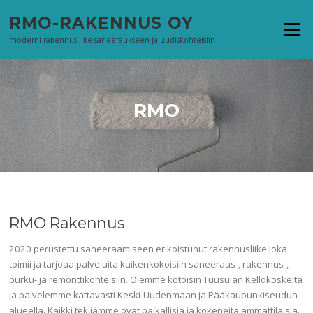
Siirry
RMO-RAKENNUS OY
suoraan
Valikko
sisältöön
moderni rakennusliike saneeraukseen ja uudiskohteisiin
RMO
RMO Rakennus
2020 perustettu saneeraamiseen erikoistunut rakennusliike joka
toimii ja tarjoaa palveluita kaikenkokoisiin saneeraus-, rakennus-,
purku- ja remonttikohteisiin. Olemme kotoisin Tuusulan Kellokoskelta
ja palvelemme kattavasti Keski-Uudenmaan ja Pääkaupunkiseudun
alueella. Kaikki tekijämme ovat paikallisia ja kokeneita ammattilaisia.