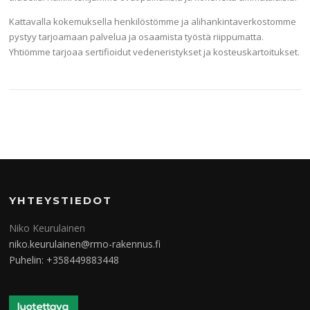
Kattavalla kokemuksella henkilöstömme ja alihankintaverkostomme
pystyy tarjoamaan palvelua ja osaamista työstä riippumatta.
Yhtiömme tarjoaa sertifioidut vedeneristykset ja kosteuskartoitukset.
YHTEYSTIEDOT
Niko Keurulainen
niko.keurulainen@rmo-rakennus.fi
Puhelin: +358449883448